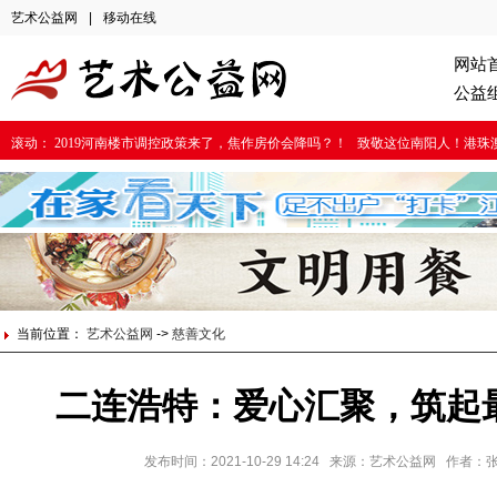
艺术公益网
|
移动在线
网站
公益
滚动：
2019河南楼市调控政策来了，焦作房价会降吗？！
致敬这位南阳人！港珠
当前位置：
艺术公益网
->
慈善文化
二连浩特：爱心汇聚，筑起
发布时间：2021-10-29 14:24 来源：艺术公益网 作者