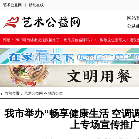
艺术公益网
|
移动在线
网站
公益
滚动：
2019河南楼市调控政策来了，焦作房价会降吗？！
致敬这位南阳人！港珠
当前位置：
艺术公益网
->
地方公益
我市举办“畅享健康生活 空调
上专场宣传推