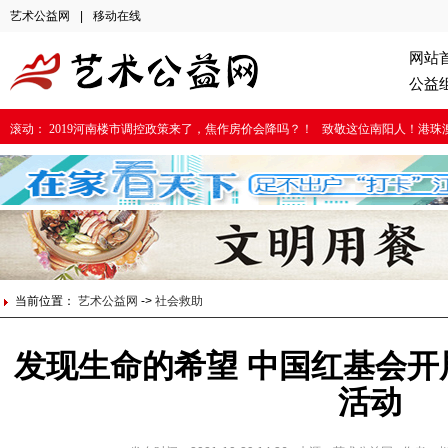
艺术公益网
|
移动在线
网站
公益
滚动：
2019河南楼市调控政策来了，焦作房价会降吗？！
致敬这位南阳人！港珠
当前位置：
艺术公益网
->
社会救助
发现生命的希望 中国红基会开
活动