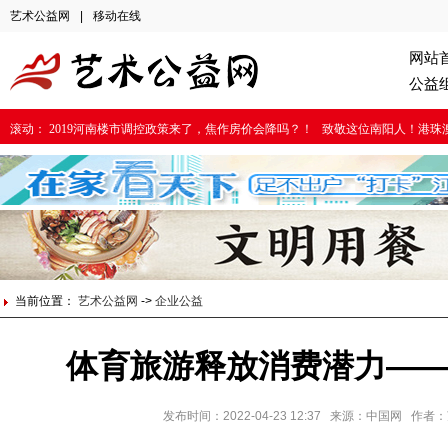
艺术公益网
|
移动在线
网站
公益
滚动：
2019河南楼市调控政策来了，焦作房价会降吗？！
致敬这位南阳人！港珠
当前位置：
艺术公益网
->
企业公益
体育旅游释放消费潜力—
发布时间：2022-04-23 12:37 来源：中国网 作